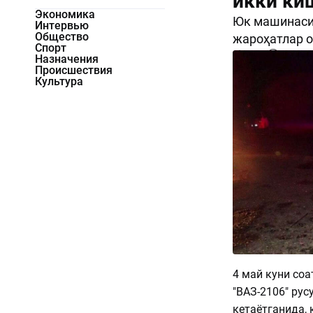
икки ки
Экономика
Юк машинаси 
Интервью
Общество
жароҳатлар о
Спорт
2256
0
Назначения
Происшествия
Культура
4 май куни соа
"ВАЗ-2106" ру
кетаётганида, 