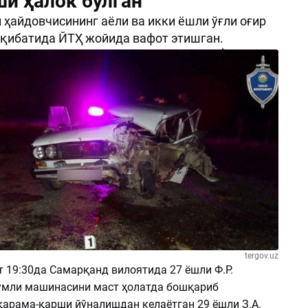
ши ҳалок бўлган
ҳайдовчисининг аёли ва икки ёшли ўғли оғир
қибатида ЙТҲ жойида вафот этишган.
Поделиться
tergov.uz
т 19:30да Самарқанд вилоятида 27 ёшли Ф.Р.
сумли машинасини маст ҳолатда бошқариб
қарама-қарши йўналишдан келаётган 29 ёшли З.А.