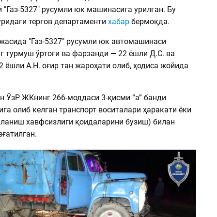
"Газ-5327" русумли юк машинасига урилган. Бу
уридаги тергов департаменти
хабар
бермоқда.
жасида "Газ-5327" русумли юк автомашинаси
 турмуш ўртоғи ва фарзанди — 22 ёшли Д.С. ва
2 ёшли А.Н. оғир тан жароҳати олиб, ҳодиса жойида
н ЎзР ЖКнинг 266-моддаси 3-қисми “а” банди
га олиб келган транспорт воситалари ҳаракати ёки
ланиш хавфсизлиги қоидаларини бузиш) билан
зғатилган.