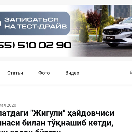
Статьи
Фото
Видео
мая 2020
латдаги "Жигули" ҳайдовчиси
наси билан тўқнашиб кетди,