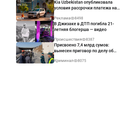
Kia Uzbekistan опубликовала
условия рассрочки платежа на
Kia Sonet со ставкой от 0%
Реклама
8498
годовых
В Джизаке в ДТП погибла 21-
летняя блогерша — видео
Происшествия
8387
Присвоено 7,4 млрд сумов:
вынесен приговор по делу об
обрушении путепровода в
Криминал
8075
Ташкенте