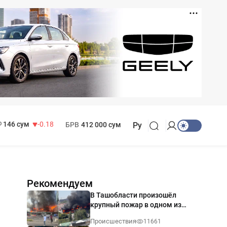
11 916 сум
28.92
13 749 сум
32.19
МРОТ
1 271 000 сум
146 сум
-0.18
БРВ
412 000 сум
Ру
Рекомендуем
В Ташобласти произошёл
крупный пожар в одном из
магазинов — видео
Происшествия
11661