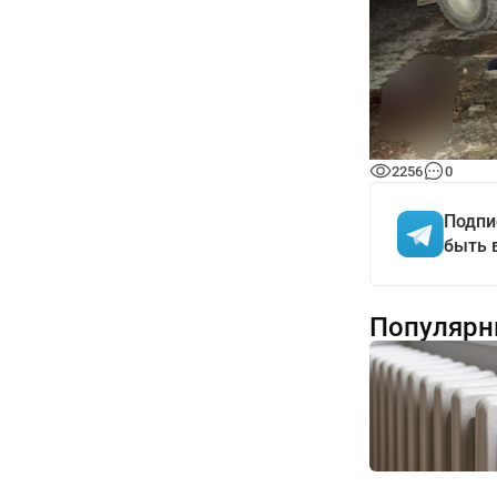
2256
0
Подпи
быть 
Популярн