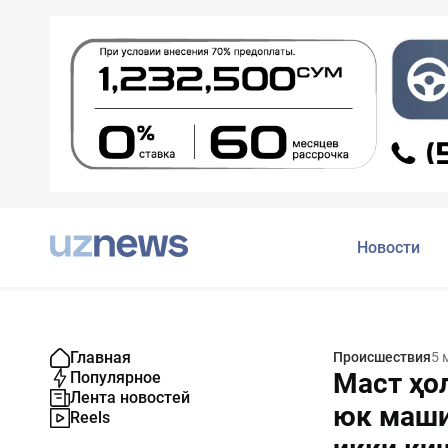
Новости
Главная
Происшествия
5 
Маст ҳо
Популярное
Лента новостей
юк маши
Reels