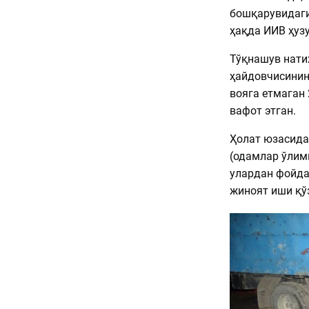
бошқарувидаги 
ҳақда ИИВ ҳуз
Тўқнашув нати
ҳайдовчисининг
вояга етмаган 
вафот этган.
Ҳолат юзасида
(одамлар ўлими
улардан фойда
жиноят иши қў