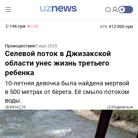
11 887 сум
-55.49
13 717 сум
1 271 000 сум
-25.83
МРОТ
146 сум
412 000 сум
-1.05
БРВ
Происшествия
5 мая 2020
Селевой поток в Джизакской
области унес жизнь третьего
ребенка
10-летняя девочка была найдена мертвой
в 500 метрах от берега. Её смыло потоком
воды.
8416
0
Поделиться