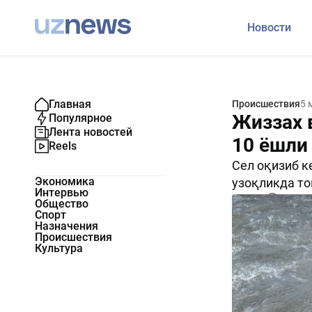
Новости
Главная
Происшествия
5 
Жиззах 
Популярное
Лента новостей
10 ёшли
Reels
Сел оқизиб к
Экономика
узоқликда то
Интервью
1734
0
Общество
Спорт
Назначения
Происшествия
Культура