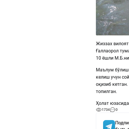
Жиззах вилоят
Ғаллаорол тум
10 ёшли М.Б.ни
Маълум бўлиши
келиш учун сой
оқизиб кетган.
топилган.
Ҳолат юзасида
1734
0
Подпи