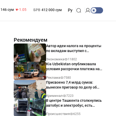
13 717 сум
-25.83
МРОТ
1 271 000 сум
146 сум
-1.05
БРВ
412 000 сум
Ру
Рекомендуем
Автор идеи налога на проценты
по вкладам выступил с
разъяснением
Экономика
11802
Kia Uzbekistan опубликовала
условия рассрочки платежа на
Kia Sonet со ставкой от 0%
Реклама
7580
годовых
Присвоено 7,4 млрд сумов:
вынесен приговор по делу об
обрушении путепровода в
Криминал
7223
Ташкенте
В центре Ташкента столкнулись
автобус и электробус, есть
пострадавший — видео
Происшествия
6255