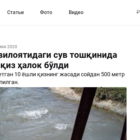
Статьи
Фото
Видео
мая 2020
вилоятидаги сув тошқинида
 қиз ҳалок бўлди
етган 10 ёшли қизнинг жасади сойдан 500 метр
пилган.
Поделиться