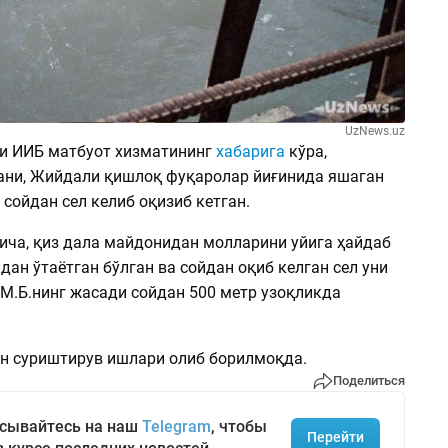
UzNews.uz
и ИИБ матбуот хизматининг
хабарига
кўра,
ани, Жийдали қишлоқ фуқаролар йиғинида яшаган
 сойдан сел келиб оқизиб кетган.
ча, қиз дала майдонидан молларини уйига ҳайдаб
дан ўтаётган бўлган ва сойдан оқиб келган сел уни
 М.Б.нинг жасади сойдан 500 метр узоқликда
н суриштирув ишлари олиб борилмоқда.
Поделиться
сывайтесь на наш
Telegram
, чтобы
Перейти