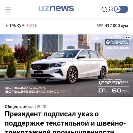
11 916 сум
28.92
13 749 сум
1 271 000 сум
32.19
МРОТ
146 сум
412 000 сум
-0.18
БРВ
Общество
6 мая 2020
Президент подписал указ о
поддержке текстильной и швейно-
трикотажной промышленности