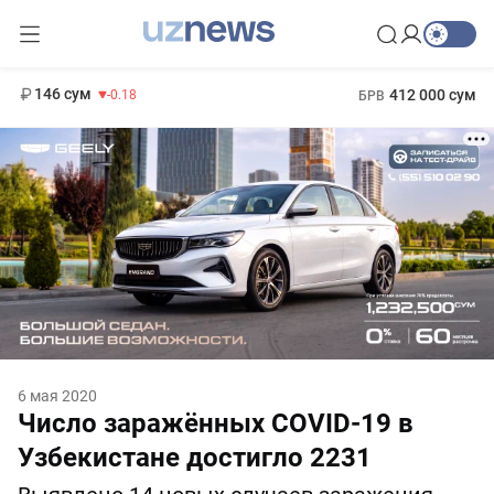
11 916 сум
28.92
13 749 сум
1 271 000 сум
32.19
МРОТ
146 сум
412 000 сум
-0.18
БРВ
6 мая 2020
Число заражённых COVID-19 в
Узбекистане достигло 2231