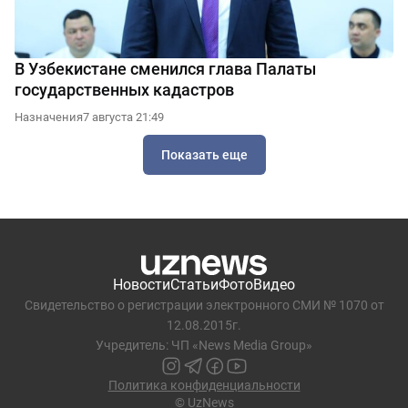
В Узбекистане сменился глава Палаты
государственных кадастров
Назначения
7 августа 21:49
Показать еще
Новости
Статьи
Фото
Видео
Свидетельство о регистрации электронного СМИ № 1070 от
12.08.2015г.
Учредитель: ЧП «News Media Group»
Политика конфиденциальности
© UzNews