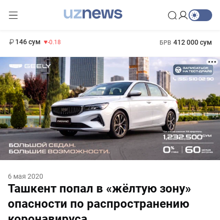
11 916 сум
28.92
13 749 сум
1 271 000 сум
32.19
МРОТ
146 сум
412 000 сум
-0.18
БРВ
6 мая 2020
Ташкент попал в «жёлтую зону»
опасности по распространению
коронавируса