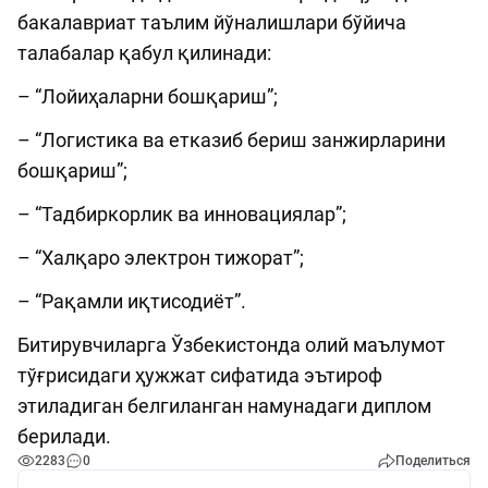
бакалавриат таълим йўналишлари бўйича
талабалар қабул қилинади:
– “Лойиҳаларни бошқариш”;
– “Логистика ва етказиб бериш занжирларини
бошқариш”;
– “Тадбиркорлик ва инновациялар”;
– “Халқаро электрон тижорат”;
– “Рақамли иқтисодиёт”.
Битирувчиларга Ўзбекистонда олий маълумот
тўғрисидаги ҳужжат сифатида эътироф
этиладиган белгиланган намунадаги диплом
берилади.
2283
0
Поделиться