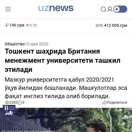
11 916 сум
28.92
13 749 сум
1 271 000 сум
32.19
МРОТ
146 сум
412 000 сум
-0.18
БРВ
Общество
10 мая 2020
Тошкент шаҳрида Британия
менежмент университети ташкил
этилади
Мазкур университетга қабул 2020/2021
ўқув йилидан бошланади. Машғулотлар эса
фақат инглиз тилида олиб борилади.
2283
0
Поделиться