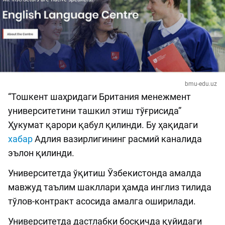
bmu-edu.uz
“Тошкент шаҳридаги Британия менежмент
университетини ташкил этиш тўғрисида”
Ҳукумат қарори қабул қилинди. Бу ҳақидаги
хабар
Адлия вазирлигининг расмий каналида
эълон қилинди.
Университетда ўқитиш Ўзбекистонда амалда
мавжуд таълим шакллари ҳамда инглиз тилида
тўлов-контракт асосида амалга оширилади.
Университетда дастлабки босқичда қуйидаги