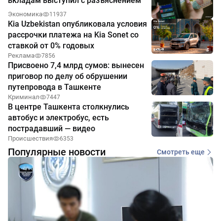
вкладам выступил с разъяснением
Экономика
11937
Kia Uzbekistan опубликовала условия
рассрочки платежа на Kia Sonet со
ставкой от 0% годовых
Реклама
7856
Присвоено 7,4 млрд сумов: вынесен
приговор по делу об обрушении
путепровода в Ташкенте
Криминал
7447
В центре Ташкента столкнулись
автобус и электробус, есть
пострадавший — видео
Происшествия
6353
Популярные новости
Смотреть еще