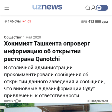
11 887 сум
-55.49
13 717 сум
1 271 000 сум
-25.83
МРОТ
146 сум
412 000 сум
-1.05
БРВ
Общество
11 мая 2020
Хокимият Ташкента опроверг
информацию об открытии
ресторана Qanotchi
В столичной администрации
прокомментировали сообщения об
открытии данного заведения и сообщили,
что виновные в дезинформации будут
привлечены к ответственности.
9897
0
Поделиться