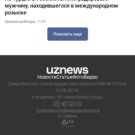
мужчину, находившегося в международном
розыске
Криминал
Вчера, 11:01
Показать еще
Новости
Статьи
Фото
Видео
Свидетельство о регистрации электронного СМИ № 1070 от
12.08.2015г.
Учредитель: ЧП «News Media Group»
Политика конфиденциальности
© UzNews