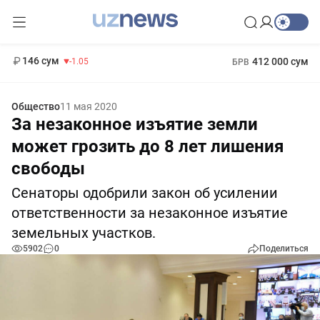
11 887 сум
-55.49
13 717 сум
1 271 000 сум
-25.83
МРОТ
146 сум
412 000 сум
-1.05
БРВ
Общество
11 мая 2020
За незаконное изъятие земли
может грозить до 8 лет лишения
свободы
Сенаторы одобрили закон об усилении
ответственности за незаконное изъятие
земельных участков.
5902
0
Поделиться