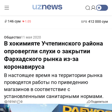
11 887 сум
-55.49
13 717 сум
1 271 000 сум
-25.83
МРОТ
146 сум
412 000 сум
-1.05
БРВ
Общество
11 мая 2020
В хокимияте Учтепинского района
опровергли слухи о закрытии
Фархадского рынка из-за
коронавируса
В настоящее время на территории рынка
проводятся работы по приведению
магазинов в соответствие с
установленными санитарными нормами.
10161
0
Поделиться