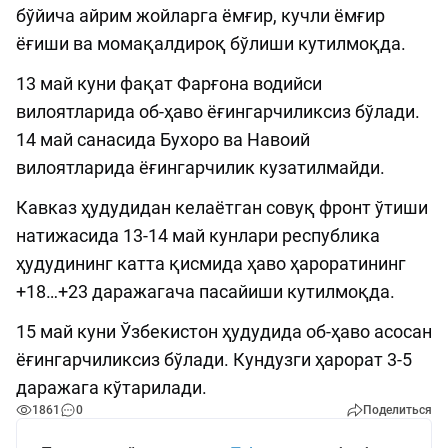
бўйича айрим жойларга ёмғир, кучли ёмғир
ёғиши ва момақалдироқ бўлиши кутилмоқда.
13 май куни фақат Фарғона водийси
вилоятларида об-ҳаво ёғингарчиликсиз бўлади.
14 май санасида Бухоро ва Навоий
вилоятларида ёғингарчилик кузатилмайди.
Кавказ ҳудудидан келаётган совуқ фронт ўтиши
натижасида 13-14 май кунлари республика
ҳудудининг катта қисмида ҳаво ҳароратининг
+18…+23 даражагача пасайиши кутилмоқда.
15 май куни Ўзбекистон ҳудудида об-ҳаво асосан
ёғингарчиликсиз бўлади. Кундузги ҳарорат 3-5
даражага кўтарилади.
1861
0
Поделиться