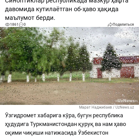
Синоптиклар республикада мазкур ҳафта
давомида кутилаётган об-ҳаво ҳақида
маълумот берди.
1861
0
Поделиться
Марат Наджибаев / UzNews.uz
Ўзгидромет хабарига кўра, бугун республика
ҳудудига Туркманистондан қуруқ ва нам ҳаво
оқими чиқиши натижасида Ўзбекистон