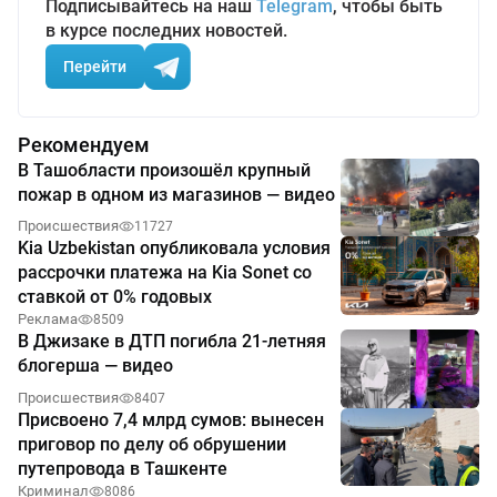
Подписывайтесь на наш
Telegram
, чтобы быть
в курсе последних новостей.
Перейти
Рекомендуем
В Ташобласти произошёл крупный
пожар в одном из магазинов — видео
Происшествия
11727
Kia Uzbekistan опубликовала условия
рассрочки платежа на Kia Sonet со
ставкой от 0% годовых
Реклама
8509
В Джизаке в ДТП погибла 21-летняя
блогерша — видео
Происшествия
8407
Присвоено 7,4 млрд сумов: вынесен
приговор по делу об обрушении
путепровода в Ташкенте
Криминал
8086