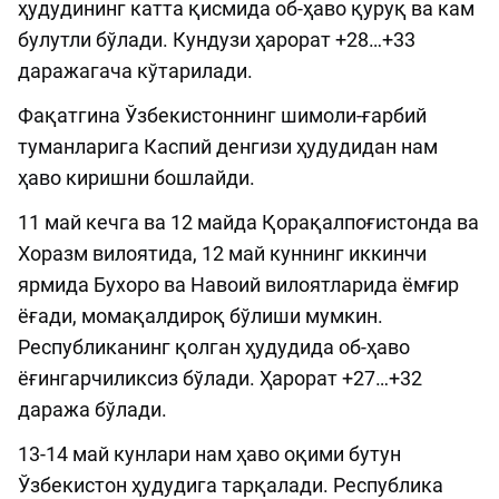
ҳудудининг катта қисмида об-ҳаво қуруқ ва кам
булутли бўлади. Кундузи ҳарорат +28…+33
даражагача кўтарилади.
Фақатгина Ўзбекистоннинг шимоли-ғарбий
туманларига Каспий денгизи ҳудудидан нам
ҳаво киришни бошлайди.
11 май кечга ва 12 майда Қорақалпоғистонда ва
Хоразм вилоятида, 12 май куннинг иккинчи
ярмида Бухоро ва Навоий вилоятларида ёмғир
ёғади, момақалдироқ бўлиши мумкин.
Республиканинг қолган ҳудудида об-ҳаво
ёғингарчиликсиз бўлади. Ҳарорат +27…+32
даража бўлади.
13-14 май кунлари нам ҳаво оқими бутун
Ўзбекистон ҳудудига тарқалади. Республика