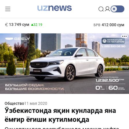
146 сум
-0.18
11 916 сум
1 271 000 сум
28.92
МРОТ
13 749 сум
412 000 сум
32.19
БРВ
Общество
11 мая 2020
Ўзбекистонда яқин кунларда яна
ёмғир ёғиши кутилмоқда