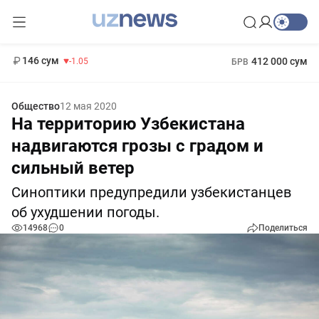
11 887 сум
-55.49
13 717 сум
1 271 000 сум
-25.83
МРОТ
146 сум
412 000 сум
-1.05
БРВ
Общество
12 мая 2020
На территорию Узбекистана
надвигаются грозы с градом и
сильный ветер
Синоптики предупредили узбекистанцев
об ухудшении погоды.
14968
0
Поделиться