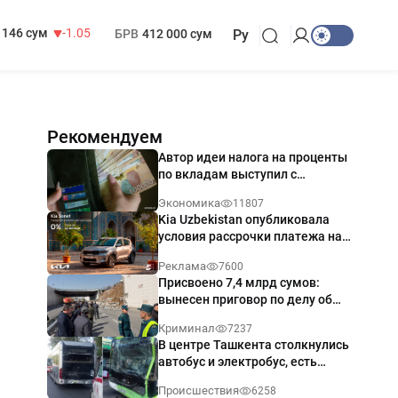
13 717 сум
-25.83
МРОТ
1 271 000 сум
146 сум
-1.05
БРВ
412 000 сум
Ру
Рекомендуем
Автор идеи налога на проценты
по вкладам выступил с
разъяснением
Экономика
11807
Kia Uzbekistan опубликовала
условия рассрочки платежа на
Kia Sonet со ставкой от 0%
Реклама
7600
годовых
Присвоено 7,4 млрд сумов:
вынесен приговор по делу об
обрушении путепровода в
Криминал
7237
Ташкенте
В центре Ташкента столкнулись
автобус и электробус, есть
пострадавший — видео
Происшествия
6258