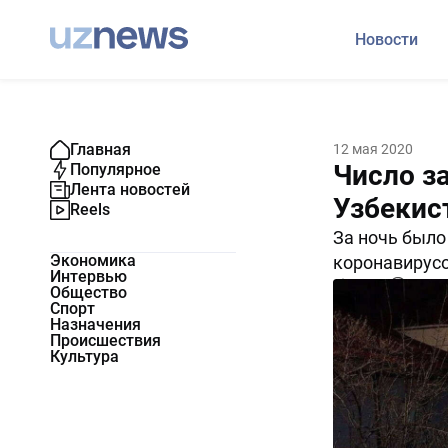
Новости
Главная
12 мая 2020
Число з
Популярное
Лента новостей
Узбекис
Reels
За ночь было
Экономика
коронавирус
Интервью
28786
0
Общество
Спорт
Назначения
Происшествия
Культура