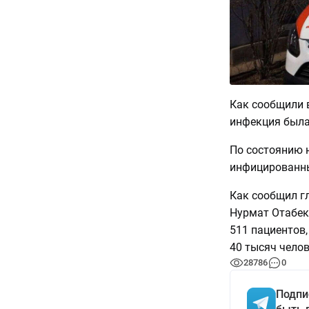
Как сообщили 
инфекция была
По состоянию н
инфицированны
Как сообщил г
Нурмат Отабек
511 пациентов,
40 тысяч челов
28786
0
Подпи