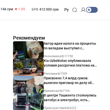
13 717 сум
-25.83
МРОТ
1 271 000 сум
146 сум
-1.05
БРВ
412 000 сум
Ру
Рекомендуем
Автор идеи налога на проценты
по вкладам выступил с
разъяснением
Экономика
11738
Kia Uzbekistan опубликовала
условия рассрочки платежа на
Kia Sonet со ставкой от 0%
Реклама
7509
годовых
Присвоено 7,4 млрд сумов:
вынесен приговор по делу об
обрушении путепровода в
Криминал
7166
Ташкенте
В центре Ташкента столкнулись
автобус и электробус, есть
пострадавший — видео
Происшествия
6222