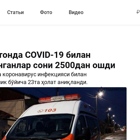
Статьи
Фото
Видео
тонда COVID-19 билан
нганлар сони 2500дан ошди
 коронавирус инфекцияси билан
ик бўйича 23та ҳолат аниқланди.
Поделиться