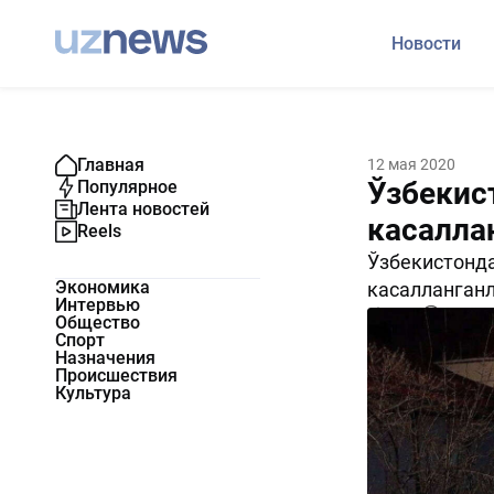
Новости
Главная
12 мая 2020
Ўзбекис
Популярное
Лента новостей
касалла
Reels
Ўзбекистонда
Экономика
касалланганл
Интервью
1321
0
Общество
Спорт
Назначения
Происшествия
Культура