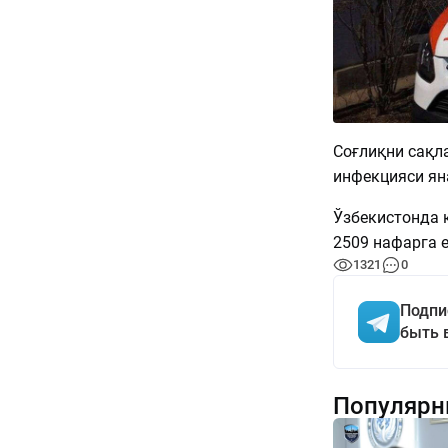
Соғлиқни сақл
инфекцияси ян
Ўзбекистонда 
2509 нафарга е
1321
0
Подпи
быть 
Популярн