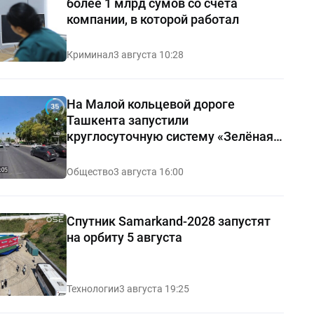
более 1 млрд сумов со счёта
компании, в которой работал
Криминал
3 августа 10:28
На Малой кольцевой дороге
Ташкента запустили
круглосуточную систему «Зелёная
волна»
Общество
3 августа 16:00
Спутник Samarkand-2028 запустят
на орбиту 5 августа
Технологии
3 августа 19:25