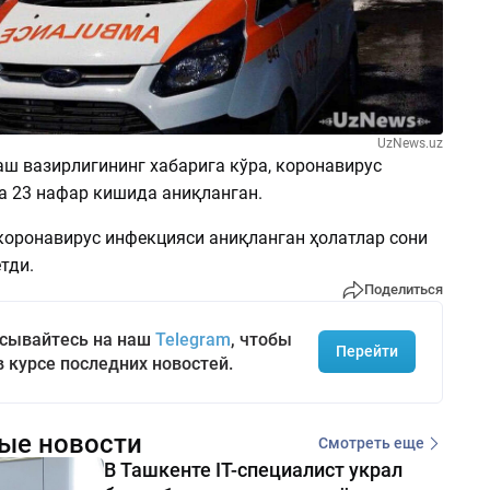
UzNews.uz
аш вазирлигининг хабарига кўра, коронавирус
а 23 нафар кишида аниқланган.
коронавирус инфекцияси аниқланган ҳолатлар сони
тди.
Поделиться
сывайтесь на наш
Telegram
, чтобы
Перейти
в курсе последних новостей.
ые новости
Смотреть еще
В Ташкенте IT-специалист украл