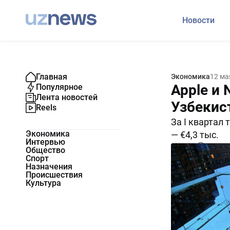
Новости
Главная
Экономика
12 ма
Apple и 
Популярное
Лента новостей
Узбекис
Reels
За I квартал 
Экономика
— €4,3 тыс.
Интервью
5888
0
Общество
Спорт
Назначения
Происшествия
Культура