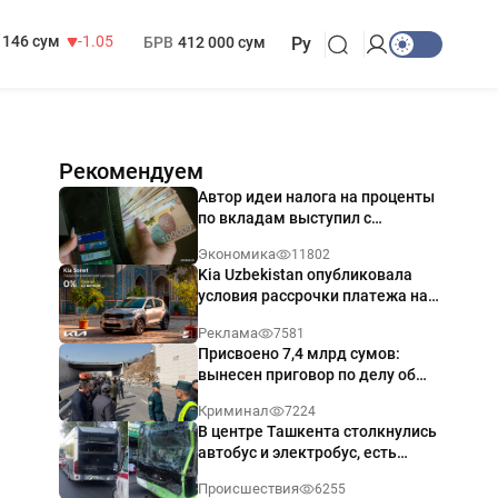
13 717 сум
-25.83
МРОТ
1 271 000 сум
146 сум
-1.05
БРВ
412 000 сум
Ру
Рекомендуем
Автор идеи налога на проценты
по вкладам выступил с
разъяснением
Экономика
11802
Kia Uzbekistan опубликовала
условия рассрочки платежа на
Kia Sonet со ставкой от 0%
Реклама
7581
годовых
Присвоено 7,4 млрд сумов:
вынесен приговор по делу об
обрушении путепровода в
Криминал
7224
Ташкенте
В центре Ташкента столкнулись
автобус и электробус, есть
пострадавший — видео
Происшествия
6255