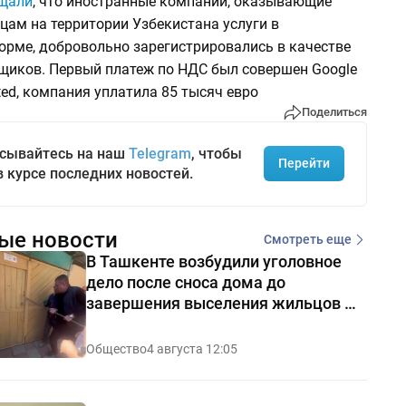
щали
, что иностранные компании, оказывающие
цам на территории Узбекистана услуги в
орме, добровольно зарегистрировались в качестве
щиков. Первый платеж по НДС был совершен Google
ed, компания уплатила 85 тысяч евро
Поделиться
сывайтесь на наш
Telegram
, чтобы
Перейти
в курсе последних новостей.
ые новости
Смотреть еще
В Ташкенте возбудили уголовное
дело после сноса дома до
завершения выселения жильцов —
видео
Общество
4 августа 12:05