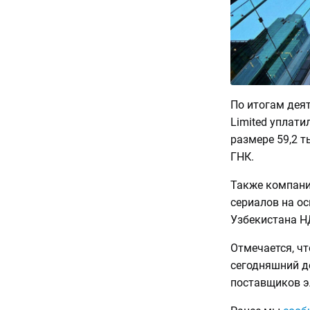
По итогам деяте
Limited уплати
размере 59,2 
ГНК.
Также компания
сериалов на о
Узбекистана НД
Отмечается, чт
сегодняшний д
поставщиков э