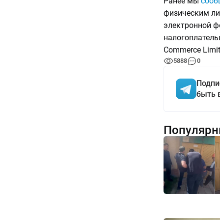
Ранее мы
сооб
физическим ли
электронной ф
налогоплатель
Commerce Limit
5888
0
Подпи
быть 
Популярн