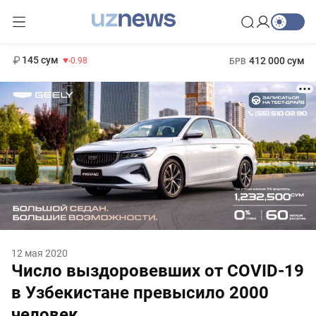
11 952 сум
36.46
13 780 сум
1 271 000 сум
30.12
МРОТ
145 сум
412 000 сум
-0.98
БРВ
12 мая 2020
Число выздоровевших от COVID-19
в Узбекистане превысило 2000
человек