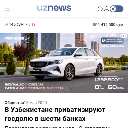
11 916 сум
28.92
13 749 сум
1 271 000 сум
32.19
МРОТ
146 сум
412 000 сум
-0.18
БРВ
Общество
13 мая 2020
В Узбекистане приватизируют
госдолю в шести банках