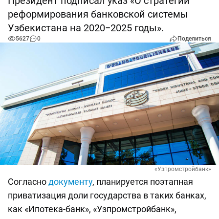
Президент подписал указ «О cтратегии
реформирования банковской системы
Узбекистана на 2020−2025 годы».
5627
0
Поделиться
«Узпромстройбанк»
Согласно
документу
, планируется поэтапная
приватизация доли государства в таких банках,
как «Ипотека-банк», «Узпромстройбанк»,