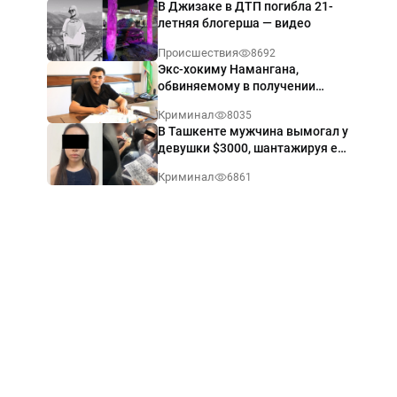
В Джизаке в ДТП погибла 21-
летняя блогерша — видео
Происшествия
8692
Экс-хокиму Намангана,
обвиняемому в получении
взятки $60 тыс., вынесли
Криминал
8035
приговор
В Ташкенте мужчина вымогал у
девушки $3000, шантажируя её
интимными фото — видео
Криминал
6861