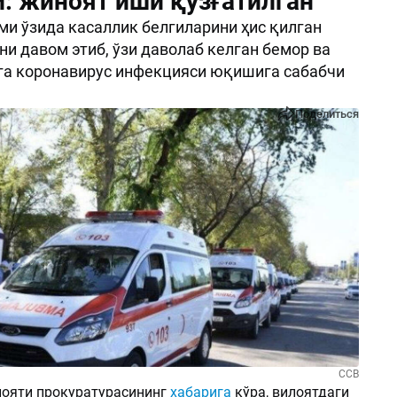
: жиноят иши қўзғатилган
ми ўзида касаллик белгиларини ҳис қилган
и давом этиб, ўзи даволаб келган бемор ва
га коронавирус инфекцияси юқишига сабабчи
Поделиться
ССВ
ояти прокуратурасининг
хабарига
кўра, вилоятдаги