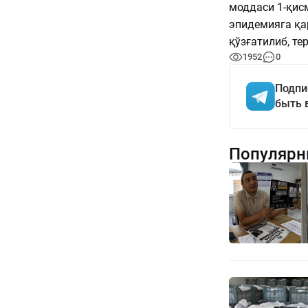
моддаси 1-қис
эпидемияга қа
қўзғатилиб, те
1952
0
Подпи
быть 
Популярн