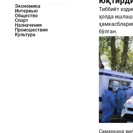
юқтирди
Экономика
Тиббиёт ходи
Интервью
Общество
ҳолда ишлашн
Спорт
ҳамкасблари
Назначения
Происшествия
бўлган.
Культура
1952
0
Самарқанд вил