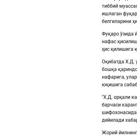
тиббий муасса
ишлаган фуқар
белгиларини ҳи
Фуқаро ўзида й
нафас қисилиш
ҳис қилишига 
Оқибатда Х.Д. 
бошқа қариндо
нафарига, улар
юқишига сабаб
"Х.Д. орқали 
барчаси каран
шифохонасида 
дейилади хаба
Жорий йилнинг 