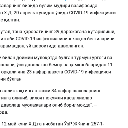
саларнинг бирида бўлим мудири вазифасида
о Х.Д. 20 апрель кунидан ўзида COVID-19 инфекцияси
с қилган.
ўтал, тана ҳароратининг 39 даражагача кўтарилиши,
и каби COVID-19 инфекциясининг яққол белгиларини
қарамасдан, уй шароитида даволанган.
у билан доимий мулоқотда бўлган турмуш ўртоғи ва
шлари, ўзи даволаган бемор ва ҳамкасбларидан 11
 орқали яна 23 нафар шахсга COVID-19 инфекцияси
чи бўлган.
касаллик юқтирган жами 34 нафар шахсларнинг
тинга олиниб, вилоят юқумли касалликлар
даволаш муолажалари олиб борилмоқда", —
рда.
12 май куни Х.Д.га нисбатан ЎзР ЖКнинг 257-1-