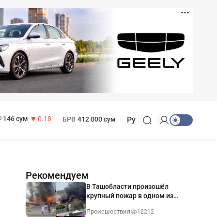
11 916 сум
28.92
13 749 сум
32.19
МРОТ
1 271 000 сум
146 сум
-0.18
БРВ
412 000 сум
Ру
Рекомендуем
В Ташобласти произошёл
крупный пожар в одном из
магазинов — видео
Происшествия
12212