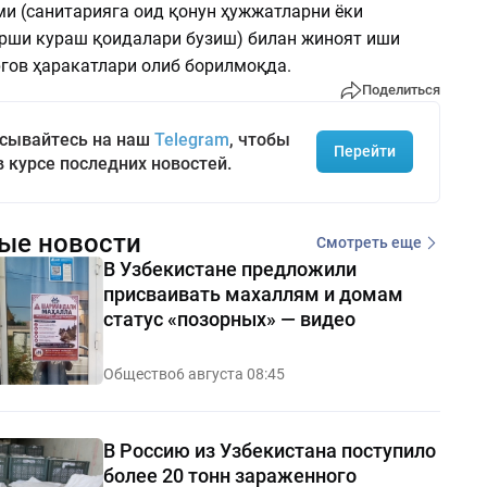
ми (санитарияга оид қонун ҳужжатларни ёки
рши кураш қоидалари бузиш) билан жиноят иши
ргов ҳаракатлари олиб борилмоқда.
Поделиться
сывайтесь на наш
Telegram
, чтобы
Перейти
в курсе последних новостей.
ые новости
Смотреть еще
В Узбекистане предложили
присваивать махаллям и домам
статус «позорных» — видео
Общество
6 августа 08:45
В Россию из Узбекистана поступило
более 20 тонн зараженного