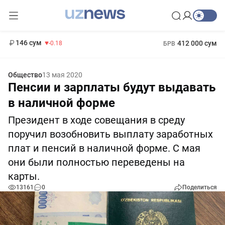
11 916 сум
28.92
13 749 сум
1 271 000 сум
32.19
МРОТ
146 сум
412 000 сум
-0.18
БРВ
Общество
13 мая 2020
Пенсии и зарплаты будут выдавать
в наличной форме
Президент в ходе совещания в среду
поручил возобновить выплату заработных
плат и пенсий в наличной форме. С мая
они были полностью переведены на
карты.
13161
0
Поделиться