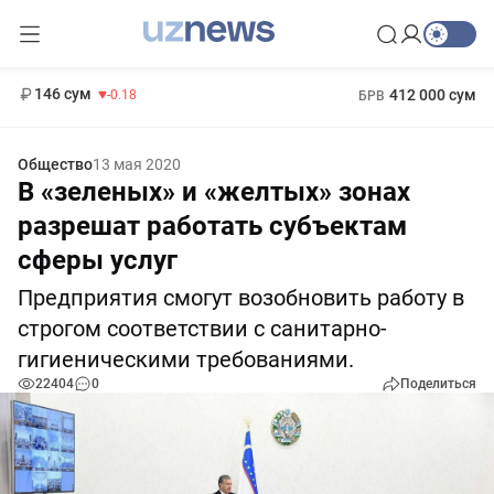
11 916 сум
28.92
13 749 сум
1 271 000 сум
32.19
МРОТ
146 сум
412 000 сум
-0.18
БРВ
Общество
13 мая 2020
В «зеленых» и «желтых» зонах
разрешат работать субъектам
сферы услуг
Предприятия смогут возобновить работу в
строгом соответствии с санитарно-
гигиеническими требованиями.
22404
0
Поделиться