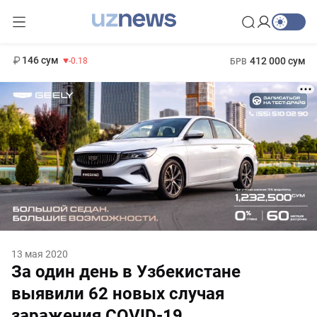
11 916 сум
28.92
13 749 сум
1 271 000 сум
32.19
МРОТ
146 сум
412 000 сум
-0.18
БРВ
13 мая 2020
За один день в Узбекистане
выявили 62 новых случая
заражения COVID-19