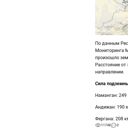
По данным Рес
Мониторинга М
произошло земл
Расстояние от
направлении.
Сила подземны
Наманган: 249 
Андижан: 190 к
Фергана: 208 км
11748
0