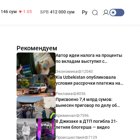
13 717 сум
-25.83
МРОТ
1 271 000 сум
146 сум
-1.05
БРВ
412 000 сум
Ру
Рекомендуем
Автор идеи налога на проценты
по вкладам выступил с
разъяснением
Экономика
12040
Kia Uzbekistan опубликовала
условия рассрочки платежа на
Kia Sonet со ставкой от 0%
Реклама
8056
годовых
Присвоено 7,4 млрд сумов:
вынесен приговор по делу об
обрушении путепровода в
Криминал
7596
Ташкенте
В Джизаке в ДТП погибла 21-
летняя блогерша — видео
Происшествия
7129