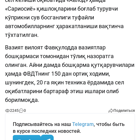
«Сариосиё» қишлоқларини боғлаб турувчи
кўприкни сув босганлиги туфайли
автомобилларнинг ҳаракатланиши вақтинча
тўхтатилган.
Вазият вилоят Фавқулодда вазиятлар
бошқармаси томонидан тўлиқ назоратга
олинган. Айни дамда бошқарма қутқарувчилари
ҳамда ФВДТнинг 150 дан ортиқ ходими,
шунингдек, 20 га яқин техника ёрдамида сел
оқибатларини бартараф этиш ишлари олиб
борилмоқда.
2245
0
Поделиться
Подписывайтесь на наш
Telegram
, чтобы быть
в курсе последних новостей.