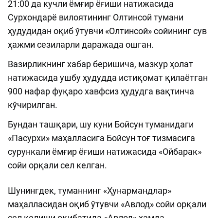
21:00 да кучли ёмғир ёғиши натижасида
Сурхондарё вилоятининг Олтинсой тумани
ҳудудидан оқиб ўтувчи «Олтинсой» сойининг сув
ҳажми сезиларли даражада ошган.
Вазирликнинг хабар беришича, мазкур ҳолат
натижасида ушбу ҳудудда истиқомат қилаётган
900 нафар фуқаро хавфсиз ҳудудга вақтинча
кўчирилган.
Бундан ташқари, шу куни Бойсун туманидаги
«Пасурхи» маҳалласига Бойсун тоғ тизмасига
сурункали ёмғир ёғиши натижасида «Ойбарак»
сойи орқали сел келган.
Шунингдек, туманнинг «Ҳунармандлар»
маҳалласидан оқиб ўтувчи «Авлод» сойи орқали
сел келиши оқибатида «Авлод» ҳамда