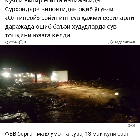
Кучли ёмғир ёғиши натижасида
Сурхондарё вилоятидан оқиб ўтувчи
«Олтинсой» сойининг сув ҳажми сезиларли
даражада ошиб баъзи ҳудудларда сув
тошқини юзага келди.
2245
0
Поделиться
ФВВ
ФВВ берган маълумотга кўра, 13 май куни соат