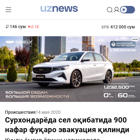
11 916 сум
28.92
13 749 сум
1 271 000 сум
32.19
МРОТ
146 сум
412 000 сум
-0.18
БРВ
Происшествия
14 мая 2020
Сурхондарёда сел оқибатида 900
нафар фуқаро эвакуация қилинди