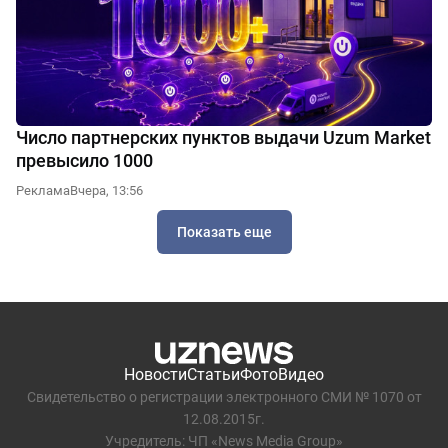
Число партнерских пунктов выдачи Uzum Market
превысило 1000
Реклама
Вчера, 13:56
Показать еще
Новости
Статьи
Фото
Видео
Свидетельство о регистрации электронного СМИ № 1070 от
12.08.2015г.
Учредитель: ЧП «News Media Group»