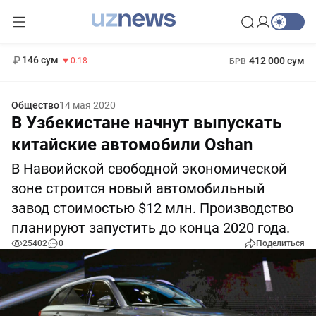
11 916 сум
28.92
13 749 сум
1 271 000 сум
32.19
МРОТ
146 сум
412 000 сум
-0.18
БРВ
Общество
14 мая 2020
В Узбекистане начнут выпускать
китайские автомобили Oshan
В Навоийской свободной экономической
зоне строится новый автомобильный
завод стоимостью $12 млн. Производство
планируют запустить до конца 2020 года.
25402
0
Поделиться