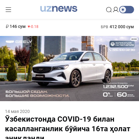
11 916 сум
28.92
13 749 сум
1 271 000 сум
32.19
МРОТ
146 сум
412 000 сум
-0.18
БРВ
14 мая 2020
Ўзбекистонда COVID-19 билан
касалланганлик бўйича 16та ҳолат
аниқланди