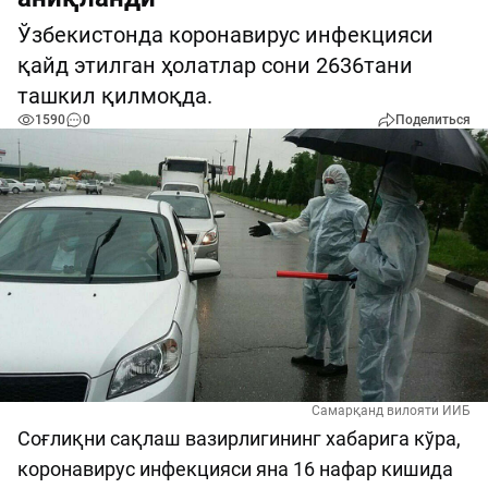
Ўзбекистонда коронавирус инфекцияси
қайд этилган ҳолатлар сони 2636тани
ташкил қилмоқда.
1590
0
Поделиться
Самарқанд вилояти ИИБ
Соғлиқни сақлаш вазирлигининг хабарига кўра,
коронавирус инфекцияси яна 16 нафар кишида