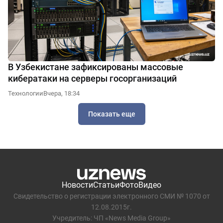
В Узбекистане зафиксированы массовые
кибератаки на серверы госорганизаций
Технологии
Вчера, 18:34
Показать еще
Новости
Статьи
Фото
Видео
Свидетельство о регистрации электронного СМИ № 1070 от
12.08.2015г.
Учредитель: ЧП «News Media Group»