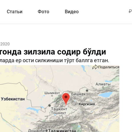
Статьи
Фото
Видео
 2020
тонда зилзила содир бўлди
арда ер ости силкиниши тўрт баллга етган.
Поделиться