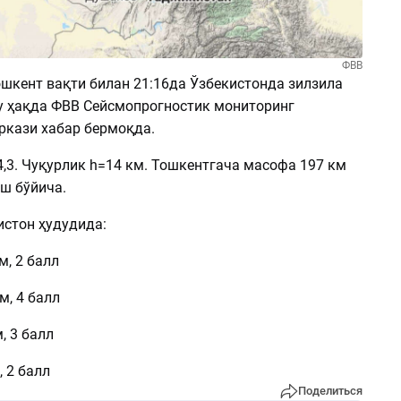
ФВВ
ошкент вақти билан 21:16да Ўзбекистонда зилзила
Бу ҳақда ФВВ Сейсмопрогностик мониторинг
ркази хабар бермоқда.
,3. Чуқурлик h=14 км. Тошкентгача масофа 197 км
ш бўйича.
истон ҳудудида:
м, 2 балл
м, 4 балл
, 3 балл
, 2 балл
Поделиться