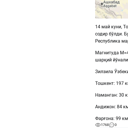
14 май куни, Т
содир бўлди. 
Республика ма
Магнитуда М=4
шарқий йўнали
Зилзила Ўзбек
Тошкент: 197 к
Наманган: 30 к
Андижон: 84 км
Фарғона: 99 км
1768
0