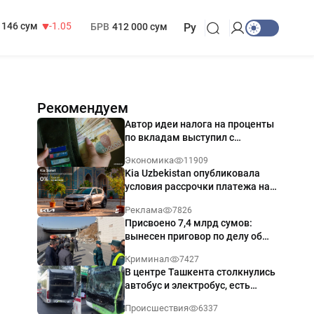
13 717 сум
-25.83
МРОТ
1 271 000 сум
146 сум
-1.05
БРВ
412 000 сум
Ру
Рекомендуем
Автор идеи налога на проценты
по вкладам выступил с
разъяснением
Экономика
11909
Kia Uzbekistan опубликовала
условия рассрочки платежа на
Kia Sonet со ставкой от 0%
Реклама
7826
годовых
Присвоено 7,4 млрд сумов:
вынесен приговор по делу об
обрушении путепровода в
Криминал
7427
Ташкенте
В центре Ташкента столкнулись
автобус и электробус, есть
пострадавший — видео
Происшествия
6337