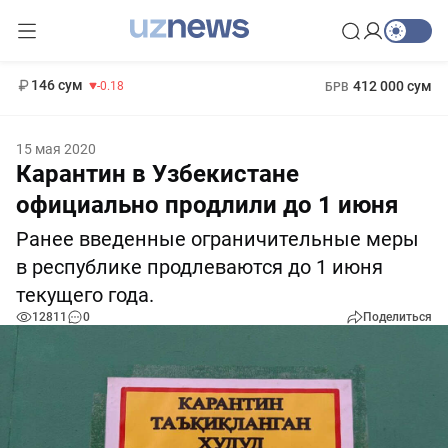
11 916 сум
28.92
13 749 сум
1 271 000 сум
32.19
МРОТ
146 сум
412 000 сум
-0.18
БРВ
15 мая 2020
Карантин в Узбекистане
официально продлили до 1 июня
Ранее введенные ограничительные меры
в республике продлеваются до 1 июня
текущего года.
12811
0
Поделиться