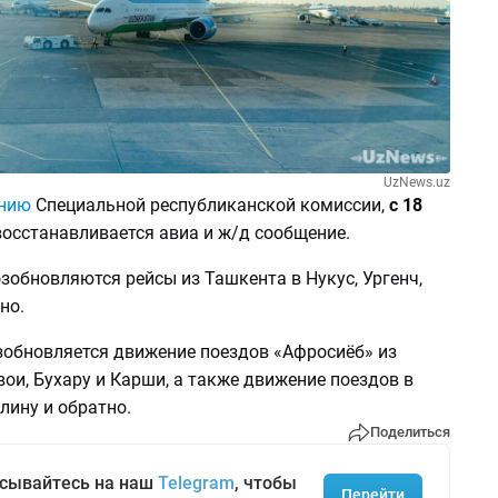
UzNews.uz
нию
Специальной республиканской комиссии,
с 18
осстанавливается авиа и ж/д сообщение.
озобновляются рейсы из Ташкента в Нукус, Ургенч,
но.
озобновляется движение поездов «Афросиёб» из
ои, Бухару и Карши, а также движение поездов в
лину и обратно.
Поделиться
сывайтесь на наш
Telegram
, чтобы
Перейти