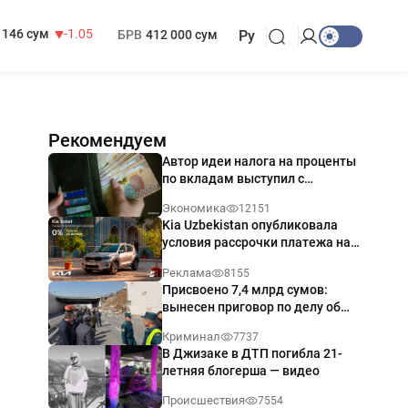
13 717 сум
-25.83
МРОТ
1 271 000 сум
146 сум
-1.05
БРВ
412 000 сум
Ру
Рекомендуем
Автор идеи налога на проценты
по вкладам выступил с
разъяснением
Экономика
12151
Kia Uzbekistan опубликовала
условия рассрочки платежа на
Kia Sonet со ставкой от 0%
Реклама
8155
годовых
Присвоено 7,4 млрд сумов:
вынесен приговор по делу об
обрушении путепровода в
Криминал
7737
Ташкенте
В Джизаке в ДТП погибла 21-
летняя блогерша — видео
Происшествия
7554