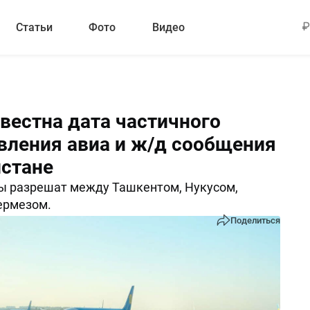
Статьи
Фото
Видео
звестна дата частичного
вления авиа и ж/д сообщения
истане
ы разрешат между Ташкентом, Нукусом,
ермезом.
Поделиться