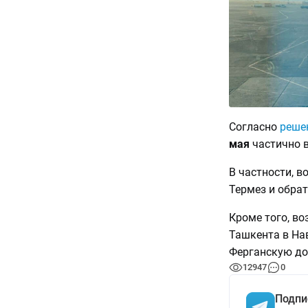
Согласно
реше
мая
частично в
В частности, в
Термез и обрат
Кроме того, в
Ташкента в Нав
Ферганскую до
12947
0
Подпи