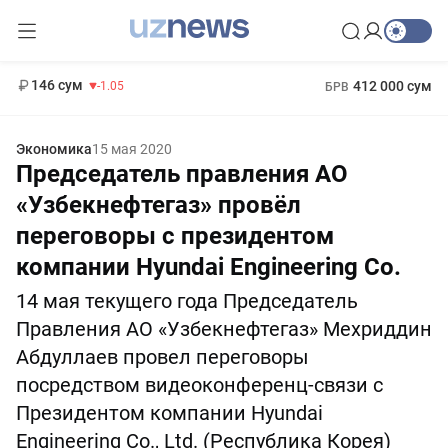
11 887 сум
-55.49
13 717 сум
1 271 000 сум
-25.83
МРОТ
146 сум
412 000 сум
-1.05
БРВ
Экономика
15 мая 2020
Председатель правления АО
«Узбекнефтегаз» провёл
переговоры с президентом
компании Hyundai Engineering Co.
14 мая текущего года Председатель
Правления АО «Узбекнефтегаз» Мехриддин
Абдуллаев провел переговоры
посредством видеоконференц-связи с
Президентом компании Hyundai
Engineering Co., Ltd. (Республика Корея)