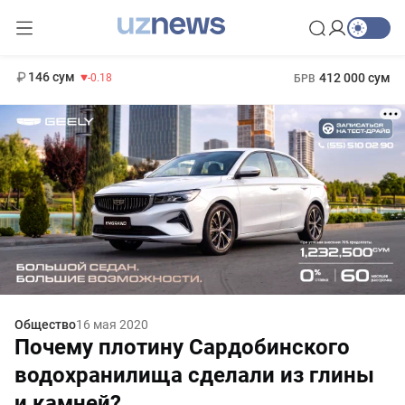
11 916 сум
28.92
13 749 сум
1 271 000 сум
32.19
МРОТ
146 сум
412 000 сум
-0.18
БРВ
Общество
16 мая 2020
Почему плотину Сардобинского
водохранилища сделали из глины
и камней?