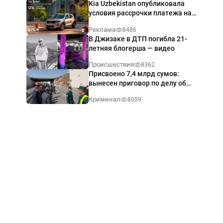
Kia Uzbekistan опубликовала
условия рассрочки платежа на
Kia Sonet со ставкой от 0%
Реклама
8486
годовых
В Джизаке в ДТП погибла 21-
летняя блогерша — видео
Происшествия
8362
Присвоено 7,4 млрд сумов:
вынесен приговор по делу об
обрушении путепровода в
Криминал
8059
Ташкенте