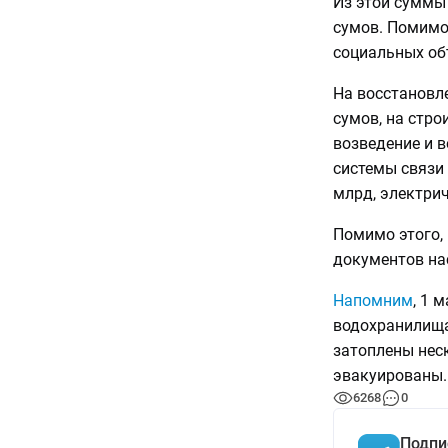
Из этой суммы
сумов. Помимо 
социальных об
На восстановл
сумов, на стро
возведение и в
системы связи 
млрд, электрич
Помимо этого,
документов на
Напомним
, 1 
водохранилища 
затоплены неск
эвакуированы.
6268
0
Подпи