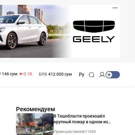
11 916 сум
28.92
13 749 сум
32.19
МРОТ
1 271 000 сум
146 сум
-0.18
БРВ
412 000 сум
Ру
Рекомендуем
В Ташобласти произошёл
крупный пожар в одном из
магазинов — видео
Происшествия
11600