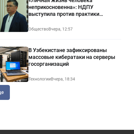
«Личная жизнь человека
неприкосновенна»: НДПУ
выступила против практики
«позорных домов и махаллей»
Общество
Вчера, 12:57
В Узбекистане зафиксированы
массовые кибератаки на серверы
госорганизаций
Технологии
Вчера, 18:34
ще