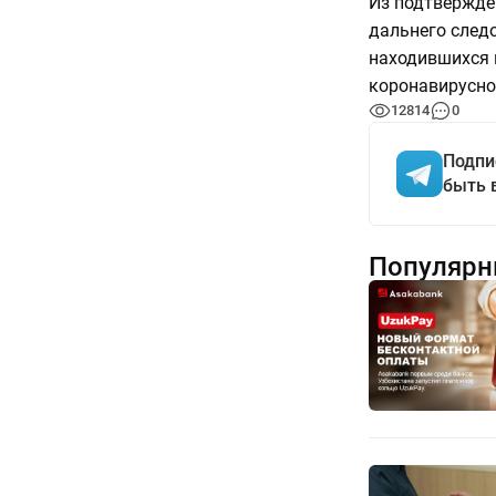
Из подтвержде
дальнего следо
находившихся н
коронавирусно
12814
0
Подпи
быть 
Популярн