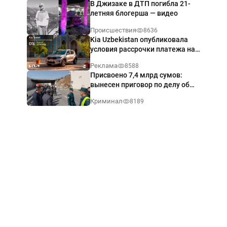
В Джизаке в ДТП погибла 21-
летняя блогерша — видео
Происшествия
8636
Kia Uzbekistan опубликовала
условия рассрочки платежа на
Kia Sonet со ставкой от 0%
Реклама
8588
годовых
Присвоено 7,4 млрд сумов:
вынесен приговор по делу об
обрушении путепровода в
Криминал
8189
Ташкенте