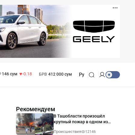
11 916 сум
28.92
13 749 сум
32.19
МРОТ
1 271 000 сум
146 сум
-0.18
БРВ
412 000 сум
Ру
Рекомендуем
В Ташобласти произошёл
крупный пожар в одном из
магазинов — видео
Происшествия
12146