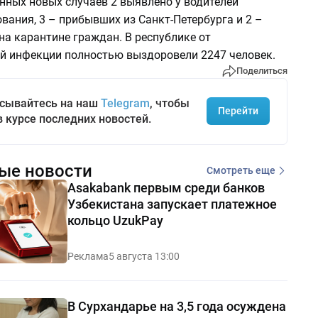
нных новых случаев 2 выявлено у водителей
вания, 3 – прибывших из Санкт-Петербурга и 2 –
а карантине граждан. В республике от
й инфекции полностью выздоровели 2247 человек.
Поделиться
сывайтесь на наш
Telegram
, чтобы
Перейти
в курсе последних новостей.
ые новости
Смотреть еще
Asakabank первым среди банков
Узбекистана запускает платежное
кольцо UzukPay
Реклама
5 августа 13:00
В Сурхандарье на 3,5 года осуждена