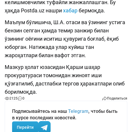
келишмовчилик туфайли жанжаллашган. Бу
ҳақда Postda.uz нашри
хабар
бермоқда.
Маълум бўлишича, Ш.А. отаси ва ўзининг устига
бензин сепган ҳамда темир занжир билан
ўзининг оёғини иситиш қувурига боғлаб, ёқиб
юборган. Натижада улар куйиш тан
жароҳатлари билан вафот этган.
Мазкур ҳолат юзасидан Қарши шаҳар
прокуратураси томонидан жиноят иши
қўзғатилиб, дастлабки тергов ҳаракатлари олиб
борилмоқда.
2125
0
Поделиться
Подписывайтесь на наш
Telegram
, чтобы быть
в курсе последних новостей.
Перейти