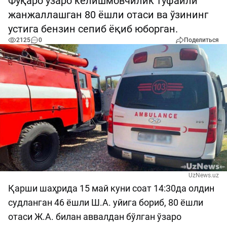
Фуқаро ўзаро келишмовчилик туфайли
жанжаллашган 80 ёшли отаси ва ўзининг
устига бензин сепиб ёқиб юборган.
2125
0
Поделиться
UzNews.uz
Қарши шаҳрида 15 май куни соат 14:30да олдин
судланган 46 ёшли Ш.А. уйига бориб, 80 ёшли
отаси Ж.А. билан аввалдан бўлган ўзаро