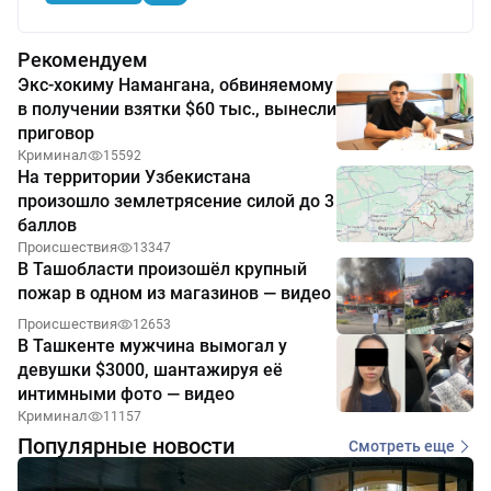
Рекомендуем
Экс-хокиму Намангана, обвиняемому
в получении взятки $60 тыс., вынесли
приговор
Криминал
15592
На территории Узбекистана
произошло землетрясение силой до 3
баллов
Происшествия
13347
В Ташобласти произошёл крупный
пожар в одном из магазинов — видео
Происшествия
12653
В Ташкенте мужчина вымогал у
девушки $3000, шантажируя её
интимными фото — видео
Криминал
11157
Популярные новости
Смотреть еще