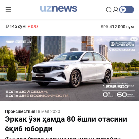
11 952 сум
36.46
13 780 сум
1 271 000 сум
30.12
МРОТ
145 сум
412 000 сум
-0.98
БРВ
Происшествия
18 мая 2020
Эркак ўзи ҳамда 80 ёшли отасини
ёқиб юборди