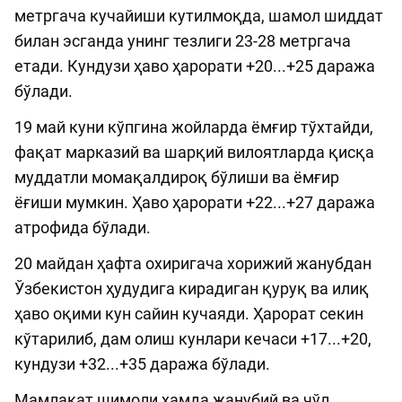
метргача кучайиши кутилмоқда, шамол шиддат
билан эсганда унинг тезлиги 23-28 метргача
етади. Кундузи ҳаво ҳарорати +20...+25 даража
бўлади.
19 май куни кўпгина жойларда ёмғир тўхтайди,
фақат марказий ва шарқий вилоятларда қисқа
муддатли момақалдироқ бўлиши ва ёмғир
ёғиши мумкин. Ҳаво ҳарорати +22...+27 даража
атрофида бўлади.
20 майдан ҳафта охиригача хорижий жанубдан
Ўзбекистон ҳудудига кирадиган қуруқ ва илиқ
ҳаво оқими кун сайин кучаяди. Ҳарорат секин
кўтарилиб, дам олиш кунлари кечаси +17...+20,
кундузи +32...+35 даража бўлади.
Мамлакат шимоли ҳамда жанубий ва чўл