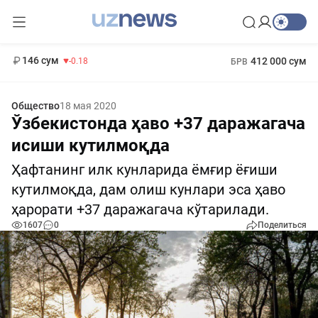
11 916 сум
28.92
13 749 сум
1 271 000 сум
32.19
МРОТ
146 сум
412 000 сум
-0.18
БРВ
Общество
18 мая 2020
Ўзбекистонда ҳаво +37 даражагача
исиши кутилмоқда
Ҳафтанинг илк кунларида ёмғир ёғиши
кутилмоқда, дам олиш кунлари эса ҳаво
ҳарорати +37 даражагача кўтарилади.
1607
0
Поделиться