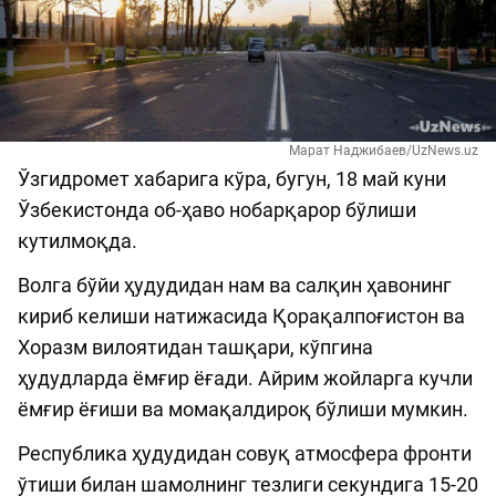
Марат Наджибаев/UzNews.uz
Ўзгидромет хабарига кўра, бугун, 18 май куни
Ўзбекистонда об-ҳаво нобарқарор бўлиши
кутилмоқда.
Волга бўйи ҳудудидан нам ва салқин ҳавонинг
кириб келиши натижасида Қорақалпоғистон ва
Хоразм вилоятидан ташқари, кўпгина
ҳудудларда ёмғир ёғади. Айрим жойларга кучли
ёмғир ёғиши ва момақалдироқ бўлиши мумкин.
Республика ҳудудидан совуқ атмосфера фронти
ўтиши билан шамолнинг тезлиги секундига 15-20