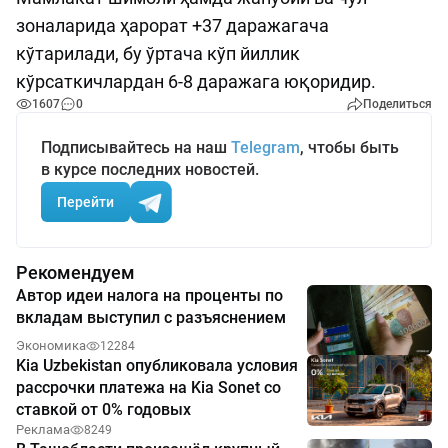
зоналарида ҳарорат +37 даражагача
кўтарилади, бу ўртача кўп йиллик
кўрсаткичлардан 6-8 даражага юқоридир.
1607
0
Поделиться
Подписывайтесь на наш
Telegram
, чтобы быть
в курсе последних новостей.
Перейти
Рекомендуем
Автор идеи налога на проценты по
вкладам выступил с разъяснением
Экономика
12284
Kia Uzbekistan опубликовала условия
рассрочки платежа на Kia Sonet со
ставкой от 0% годовых
Реклама
8249