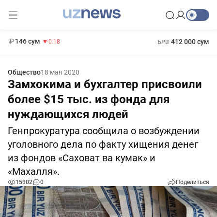
11 916 сум
28.92
13 749 сум
1 271 000 сум
32.19
МРОТ
146 сум
412 000 сум
-0.18
БРВ
Общество
18 мая 2020
Замхокима и бухгалтер присвоили
более $15 тыс. из фонда для
нуждающихся людей
Генпрокуратура сообщила о возбуждении
уголовного дела по факту хищения денег
из фондов «Саховат ва кумак» и
«Махалля».
15902
0
Поделиться