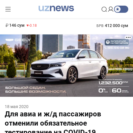
11 916 сум
28.92
13 749 сум
1 271 000 сум
32.19
МРОТ
146 сум
412 000 сум
-0.18
БРВ
18 мая 2020
Для авиа и ж/д пассажиров
отменили обязательное
тестирование на COVID-19