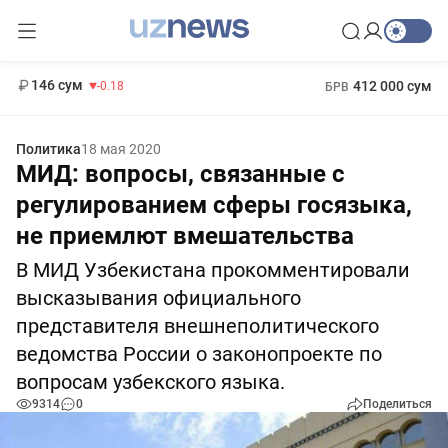
11 916 сум
28.92
13 749 сум
1 271 000 сум
32.19
МРОТ
146 сум
412 000 сум
-0.18
БРВ
Политика
18 мая 2020
МИД: вопросы, связанные с
регулированием сферы госязыка,
не приемлют вмешательства
В МИД Узбекистана прокомментировали
высказывания официального
представителя внешнеполитического
ведомства России о законопроекте по
вопросам узбекского языка.
9314
0
Поделиться