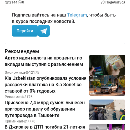
2144
0
Поделиться
Подписывайтесь на наш
Telegram
, чтобы быть
в курсе последних новостей.
Перейти
Рекомендуем
Автор идеи налога на проценты по
вкладам выступил с разъяснением
Экономика
12175
Kia Uzbekistan опубликовала условия
рассрочки платежа на Kia Sonet со
ставкой от 0% годовых
Реклама
8176
Присвоено 7,4 млрд сумов: вынесен
приговор по делу об обрушении
путепровода в Ташкенте
Криминал
7770
В Джизаке в ДТП погибла 21-летняя