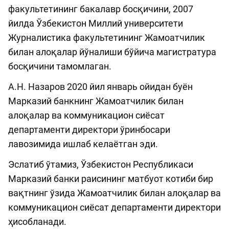
факультетининг бакалавр босқичини, 2007
йилда Ўзбекистон Миллий университети
Журналистика факультетининг Жамоатчилик
билан алоқалар йўналиши бўйича магистратура
босқичини тамомлаган.
А.Н. Назаров 2020 йил январь ойидан буён
Марказий банкнинг Жамоатчилик билан
алоқалар ва коммуникацион сиёсат
департаменти директори ўринбосари
лавозимида ишлаб келаётган эди.
Эслатиб ўтамиз, Ўзбекистон Республикаси
Марказий банки раисининг матбуот котиби бир
вақтнинг ўзида Жамоатчилик билан алоқалар ва
коммуникацион сиёсат департаменти директори
ҳисобланади.