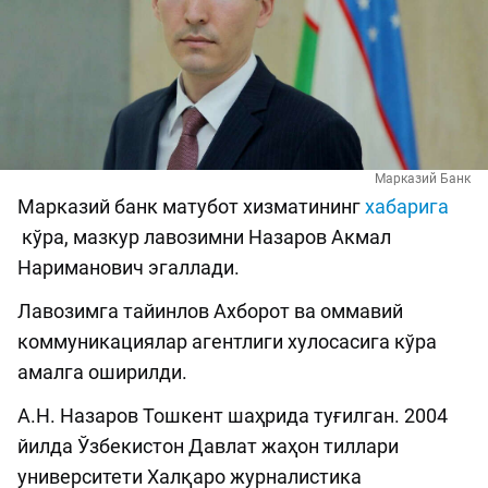
Марказий Банк
Марказий банк матубот хизматининг
хабарига
кўра, мазкур лавозимни Назаров Акмал
Нариманович эгаллади.
Лавозимга тайинлов Ахборот ва оммавий
коммуникациялар агентлиги хулосасига кўра
амалга оширилди.
А.Н. Назаров Тошкент шаҳрида туғилган. 2004
йилда Ўзбекистон Давлат жаҳон тиллари
университети Халқаро журналистика