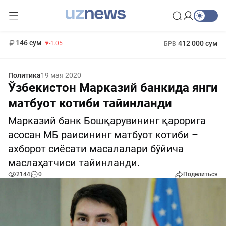
11 887 сум
-55.49
13 717 сум
1 271 000 сум
-25.83
МРОТ
146 сум
412 000 сум
-1.05
БРВ
Политика
19 мая 2020
Ўзбекистон Марказий банкида янги
матбуот котиби тайинланди
Марказий банк Бошқарувининг қарорига
асосан МБ раисининг матбуот котиби –
ахборот сиёсати масалалари бўйича
маслаҳатчиси тайинланди.
2144
0
Поделиться