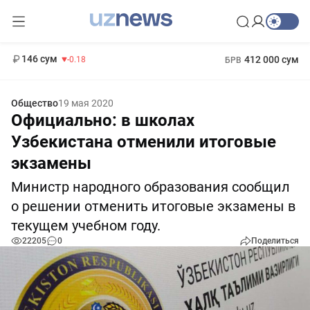
11 916 сум
28.92
13 749 сум
1 271 000 сум
32.19
МРОТ
146 сум
412 000 сум
-0.18
БРВ
Общество
19 мая 2020
Официально: в школах
Узбекистана отменили итоговые
экзамены
Министр народного образования сообщил
о решении отменить итоговые экзамены в
текущем учебном году.
22205
0
Поделиться