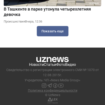
В Ташкенте в парке утонула четырехлетняя
девочка
Происшествия
Вчера, 12:36
Показать еще
Новости
Статьи
Фото
Видео
Свидетельство о регистрации электронного СМИ № 1070 от
12.08.2015г.
Учредитель: ЧП «News Media Group»
Политика конфиденциальности
© UzNews