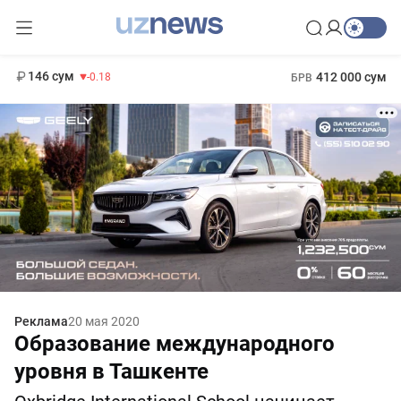
13 749 сум
32.19
146 сум
412 000 сум
-0.18
БРВ
11 916 сум
1 271 000 сум
28.92
МРОТ
Реклама
20 мая 2020
Образование международного
уровня в Ташкенте