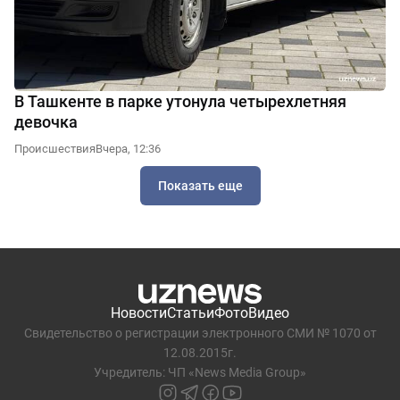
В Ташкенте в парке утонула четырехлетняя
девочка
Происшествия
Вчера, 12:36
Показать еще
Новости
Статьи
Фото
Видео
Свидетельство о регистрации электронного СМИ № 1070 от
12.08.2015г.
Учредитель: ЧП «News Media Group»