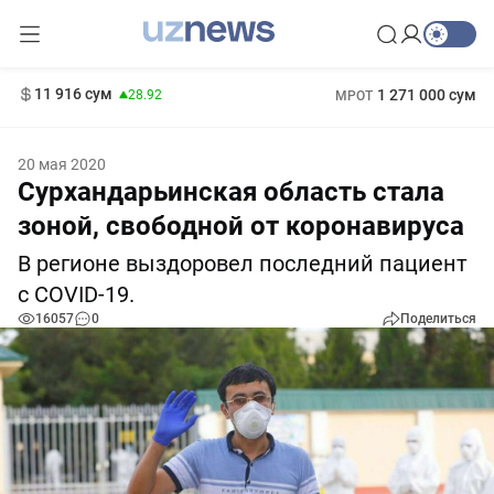
13 749 сум
32.19
146 сум
412 000 сум
-0.18
БРВ
11 916 сум
1 271 000 сум
28.92
МРОТ
20 мая 2020
Сурхандарьинская область стала
зоной, свободной от коронавируса
В регионе выздоровел последний пациент
с COVID-19.
16057
0
Поделиться