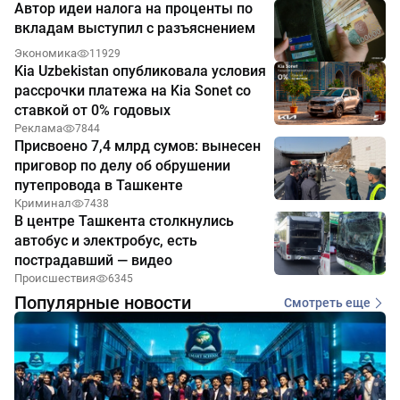
Автор идеи налога на проценты по
вкладам выступил с разъяснением
Экономика
11929
Kia Uzbekistan опубликовала условия
рассрочки платежа на Kia Sonet со
ставкой от 0% годовых
Реклама
7844
Присвоено 7,4 млрд сумов: вынесен
приговор по делу об обрушении
путепровода в Ташкенте
Криминал
7438
В центре Ташкента столкнулись
автобус и электробус, есть
пострадавший — видео
Происшествия
6345
Популярные новости
Смотреть еще