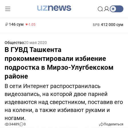
11 887 сум
-55.49
13 717 сум
1 271 000 сум
-25.83
МРОТ
146 сум
412 000 сум
-1.05
БРВ
Общество
20 мая 2020
В ГУВД Ташкента
прокомментировали избиение
подростка в Мирзо-Улугбекском
районе
В сети Интернет распространилась
видеозапись, на которой двое парней
издеваются над сверстником, поставив его
на колени, а также избивают руками и
ногами.
34489
0
Поделиться