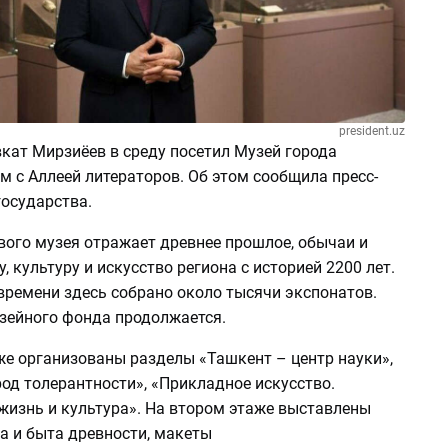
president.uz
кат Мирзиёев в среду посетил Музей города
 с Аллеей литераторов. Об этом сообщила пресс-
государства.
вого музея отражает древнее прошлое, обычаи и
у, культуру и искусство региона с историей 2200 лет.
времени здесь собрано около тысячи экспонатов.
зейного фонда продолжается.
же организованы разделы «Ташкент – центр науки»,
од толерантности», «Прикладное искусство.
жизнь и культура». На втором этаже выставлены
а и быта древности, макеты