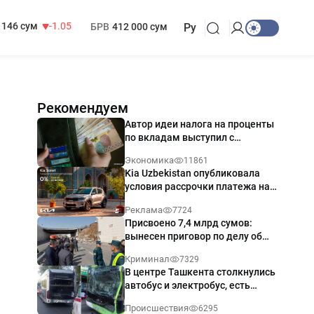
13 717 сум
-25.83
МРОТ
1 271 000 сум
146 сум
-1.05
БРВ
412 000 сум
Ру
Рекомендуем
Автор идеи налога на проценты
по вкладам выступил с
разъяснением
Экономика
11861
Kia Uzbekistan опубликовала
условия рассрочки платежа на
Kia Sonet со ставкой от 0%
Реклама
7724
годовых
Присвоено 7,4 млрд сумов:
вынесен приговор по делу об
обрушении путепровода в
Криминал
7329
Ташкенте
В центре Ташкента столкнулись
автобус и электробус, есть
пострадавший — видео
Происшествия
6295