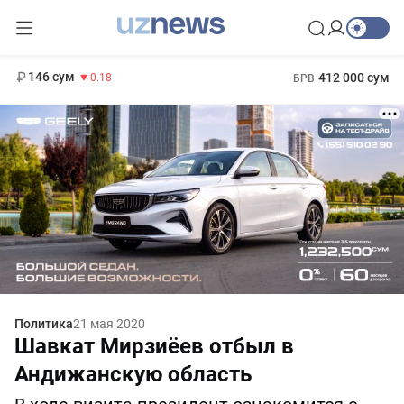
11 916 сум
28.92
13 749 сум
1 271 000 сум
32.19
МРОТ
146 сум
412 000 сум
-0.18
БРВ
Политика
21 мая 2020
Шавкат Мирзиёев отбыл в
Андижанскую область