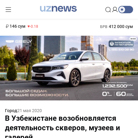
11 916 сум
28.92
13 749 сум
1 271 000 сум
32.19
МРОТ
146 сум
412 000 сум
-0.18
БРВ
Город
21 мая 2020
В Узбекистане возобновляется
деятельность скверов, музеев и
галерей