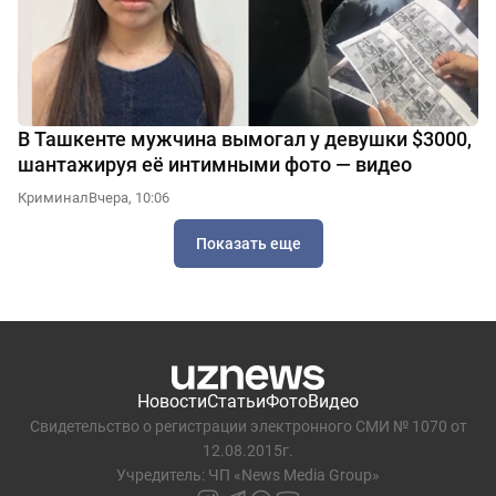
В Ташкенте мужчина вымогал у девушки $3000,
шантажируя её интимными фото — видео
Криминал
Вчера, 10:06
Показать еще
Новости
Статьи
Фото
Видео
Свидетельство о регистрации электронного СМИ № 1070 от
12.08.2015г.
Учредитель: ЧП «News Media Group»