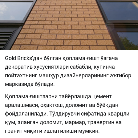
Gold Bricks'дан бўлган қоплама ғишт ўзгача
декоратив хусусиятлари сабабли, кўпинча
пойтахтнинг машҳур дизайнерларининг эътибор
марказида бўлади.
Қоплама ғиштларни тайёрлашда цемент
аралашмаси, оҳактош, доломит ва бўёқдан
фойдаланилади. Тўлдирувчи сифатида кварцли
қум, эланган доломит, мармар, травертин ва
гранит чиқити ишлатилиши мумкин.