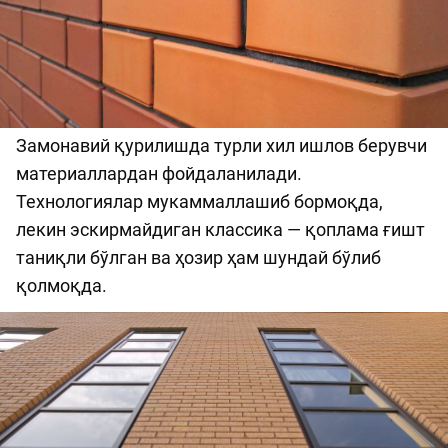
Замонавий қурилишда турли хил ишлов берувчи
материаллардан фойдаланилади.
Технологиялар мукаммаллашиб бормоқда,
лекин эскирмайдиган классика — қоплама ғишт
таниқли бўлган ва ҳозир ҳам шундай бўлиб
қолмоқда.