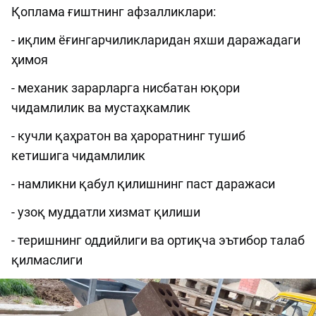
Қоплама ғиштнинг афзалликлари:
- иқлим ёғингарчиликларидан яхши даражадаги
ҳимоя
- механик зарарларга нисбатан юқори
чидамлилик ва мустаҳкамлик
- кучли қаҳратон ва ҳароратнинг тушиб
кетишига чидамлилик
- намликни қабул қилишнинг паст даражаси
- узоқ муддатли хизмат қилиши
- теришнинг оддийлиги ва ортиқча эътибор талаб
қилмаслиги