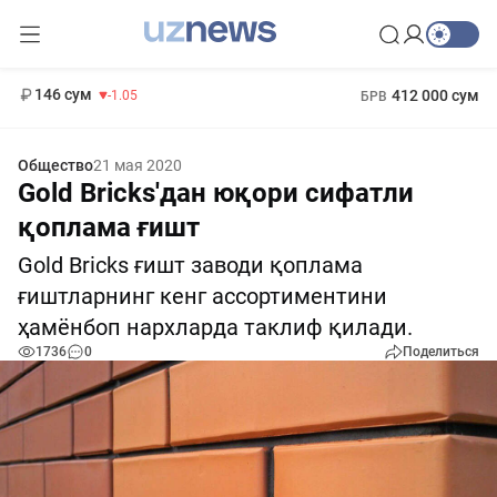
11 887 сум
-55.49
13 717 сум
1 271 000 сум
-25.83
МРОТ
146 сум
412 000 сум
-1.05
БРВ
Общество
21 мая 2020
Gold Bricks'дан юқори сифатли
қоплама ғишт
Gold Bricks ғишт заводи қоплама
ғиштларнинг кенг ассортиментини
ҳамёнбоп нархларда таклиф қилади.
1736
0
Поделиться