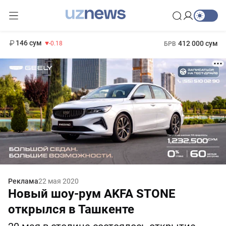
11 916 сум
28.92
13 749 сум
1 271 000 сум
32.19
МРОТ
146 сум
412 000 сум
-0.18
БРВ
Реклама
22 мая 2020
Новый шоу-рум AKFA STONE
открылся в Ташкенте