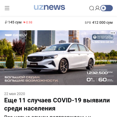
11 952 сум
36.46
13 780 сум
1 271 000 сум
30.12
МРОТ
145 сум
412 000 сум
-0.98
БРВ
22 мая 2020
Еще 11 случаев COVID-19 выявили
среди населения