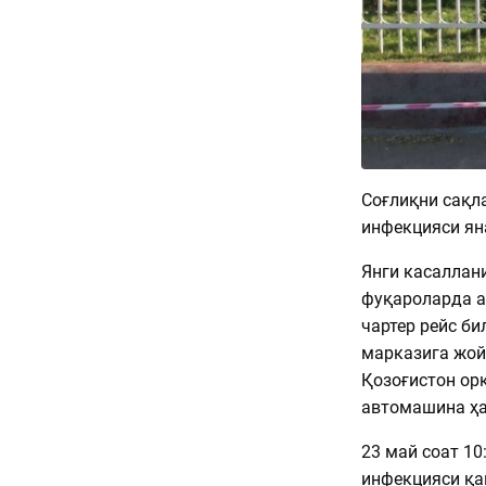
Соғлиқни сақл
инфекцияси ян
Янги касаллан
фуқароларда а
чартер рейс би
марказига жой
Қозоғистон ор
автомашина ҳа
23 май соат 10
инфекцияси қа