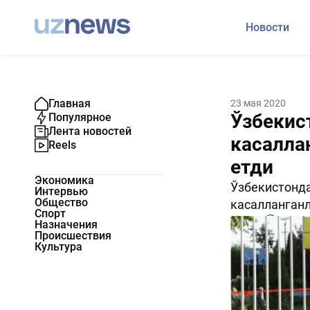
Новости
Главная
23 мая 2020
Ўзбекис
Популярное
Лента новостей
касалла
Reels
етди
Экономика
Ўзбекистонда
Интервью
Общество
касалланганл
Спорт
1848
0
Назначения
Происшествия
Культура