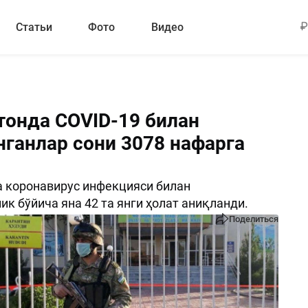
Статьи
Фото
Видео
тонда COVID-19 билан
нганлар сони 3078 нафарга
 коронавирус инфекцияси билан
ик бўйича яна 42 та янги ҳолат аниқланди.
Поделиться