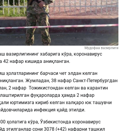
Мудофаа вазирлиги
аш вазирлигининг хабарига кўра, коронавирус
а 42 нафар кишида аниқланган.
иш ҳолатларининг барчаси чет элдан келган
ниқланган. Жумладан, 38 нафар Санкт-Петербургдан
лан, 2 нафар Тожикистондан келган ва карантин
лаштирилган фуқароларда ҳамда 2 нафар
қали юртимизга кириб келган халқаро юк ташувчи
йдовчиларида инфекция қайд этилди.
:00 ҳолатига кўра, Ўзбекистонда коронавирус
йд этилганлар сони 3078 (+42) нафарни ташкил