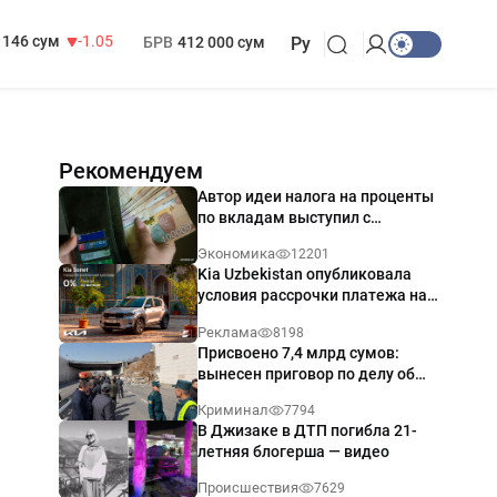
13 717 сум
-25.83
МРОТ
1 271 000 сум
146 сум
-1.05
БРВ
412 000 сум
Ру
Рекомендуем
Автор идеи налога на проценты
по вкладам выступил с
разъяснением
Экономика
12201
Kia Uzbekistan опубликовала
условия рассрочки платежа на
Kia Sonet со ставкой от 0%
Реклама
8198
годовых
Присвоено 7,4 млрд сумов:
вынесен приговор по делу об
обрушении путепровода в
Криминал
7794
Ташкенте
В Джизаке в ДТП погибла 21-
летняя блогерша — видео
Происшествия
7629