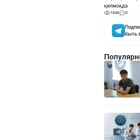
қилмоқда
1848
0
Подпи
быть 
Популярн