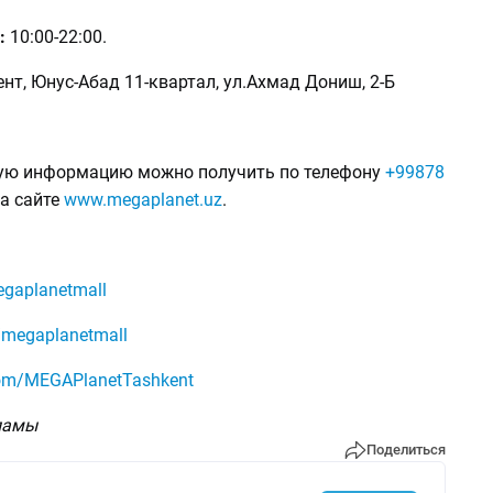
:
10:00-22:00.
ент, Юнуc-Абад 11-квартал, ул.Ахмад Дониш, 2-Б
ую информацию можно получить по телефону
+99878
а сайте
www.megaplanet.uz
.
gaplanetmall
/megaplanetmall
om/MEGAPlanetTashkent
ламы
Поделиться