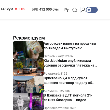
13 717 сум
-25.83
МРОТ
1 271 000 сум
146 сум
-1.05
БРВ
412 000 сум
Ру
Рекомендуем
Автор идеи налога на проценты
по вкладам выступил с
разъяснением
Экономика
12186
Kia Uzbekistan опубликовала
условия рассрочки платежа на
Kia Sonet со ставкой от 0%
Реклама
8192
годовых
Присвоено 7,4 млрд сумов:
вынесен приговор по делу об
обрушении путепровода в
Криминал
7785
Ташкенте
В Джизаке в ДТП погибла 21-
летняя блогерша — видео
Происшествия
7605