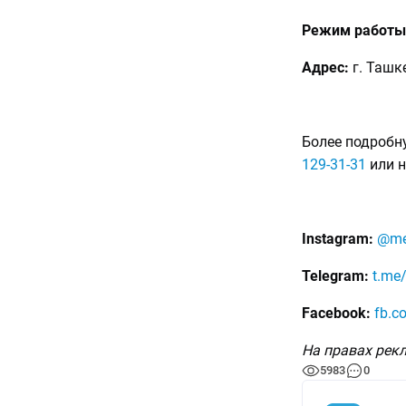
Режим работы
Адрес:
г. Ташк
⠀
Более подробн
129-31-31
или н
⠀
Instagram:
@me
Telegram:
t.me
Facebook:
fb.c
На правах рек
5983
0