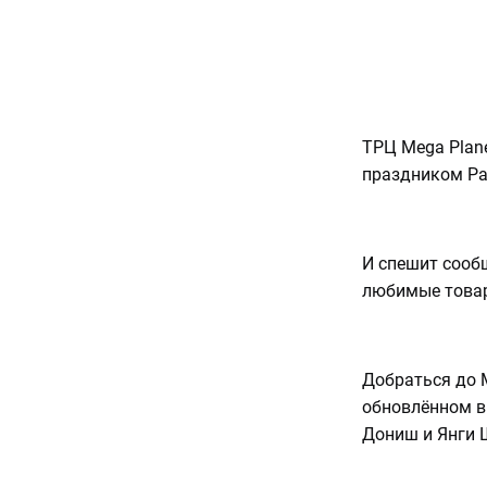
ТРЦ Mega Plan
праздником Ра
⠀
И спешит сооб
любимые това
⠀
Добраться до M
обновлённом ви
Дониш и Янги 
⠀